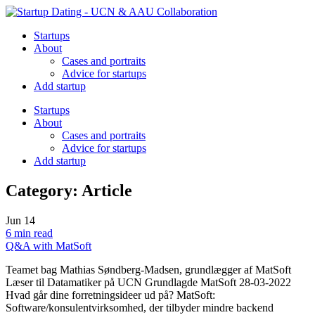
Startups
About
Cases and portraits
Advice for startups
Add startup
Startups
About
Cases and portraits
Advice for startups
Add startup
Category:
Article
Jun
14
6 min read
Q&A with MatSoft
Teamet bag Mathias Søndberg-Madsen, grundlægger af MatSoft
Læser til Datamatiker på UCN Grundlagde MatSoft 28-03-2022
Hvad går dine forretningsideer ud på? MatSoft:
Software/konsulentvirksomhed, der tilbyder mindre backend