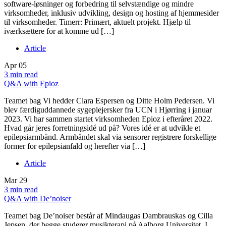
software-løsninger og forbedring til selvstændige og mindre
virksomheder, inklusiv udvikling, design og hosting af hjemmesider
til virksomheder. Timerr: Primært, aktuelt projekt. Hjælp til
iværksættere for at komme ud […]
Article
Apr
05
3 min read
Q&A with Epioz
Teamet bag Vi hedder Clara Espersen og Ditte Holm Pedersen. Vi
blev færdiguddannede sygeplejersker fra UCN i Hjørring i januar
2023. Vi har sammen startet virksomheden Epioz i efteråret 2022.
Hvad går jeres forretningsidé ud på? Vores idé er at udvikle et
epilepsiarmbånd. Armbåndet skal via sensorer registrere forskellige
former for epilepsianfald og herefter via […]
Article
Mar
29
3 min read
Q&A with De’noiser
Teamet bag De’noiser består af Mindaugas Dambrauskas og Cilla
Jepsen, der begge studerer musikterapi på Aalborg Universitet. I