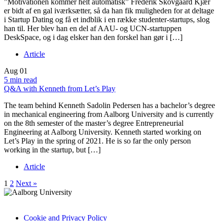
”Motivationen kommer helt automatisk” Frederik Skovgaard Kjær
er bidt af en gal iværksætter, så da han fik muligheden for at deltage
i Startup Dating og få et indblik i en række studenter-startups, slog
han til. Her blev han en del af AAU- og UCN-startuppen
DeskSpace, og i dag elsker han den forskel han gør i […]
Article
Aug
01
5 min read
Q&A with Kenneth from Let’s Play
The team behind Kenneth Sadolin Pedersen has a bachelor’s degree
in mechanical engineering from Aalborg University and is currently
on the 8th semester of the master’s degree Entrepreneurial
Engineering at Aalborg University. Kenneth started working on
Let’s Play in the spring of 2021. He is so far the only person
working in the startup, but […]
Article
1
2
Next »
Cookie and Privacy Policy