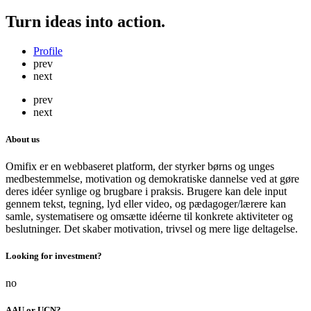
Turn ideas into action.
Profile
prev
next
prev
next
About us
Omifix er en webbaseret platform, der styrker børns og unges
medbestemmelse, motivation og demokratiske dannelse ved at gøre
deres idéer synlige og brugbare i praksis. Brugere kan dele input
gennem tekst, tegning, lyd eller video, og pædagoger/lærere kan
samle, systematisere og omsætte idéerne til konkrete aktiviteter og
beslutninger. Det skaber motivation, trivsel og mere lige deltagelse.
Looking for investment?
no
AAU or UCN?